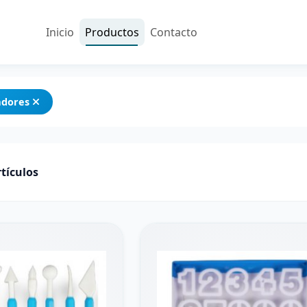
Inicio
Productos
Contacto
adores
tículos
Iniciar sesión