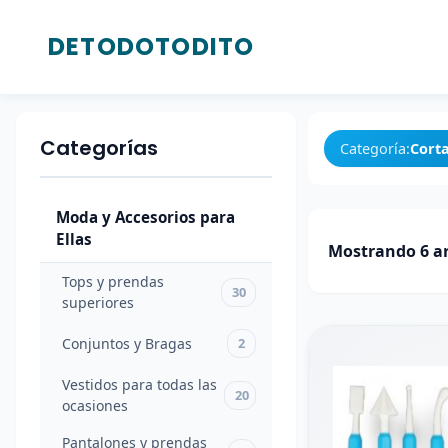
DETODOTODITO
Categorías
Moda
Categorías
y
Categoría:
Cort
Accesorios
para
Moda y Accesorios para
Ellas
Ellas
Mostrando 6 ar
Tops y
Tops y prendas
prendas
30
30
superiores
superiores
Conjuntos y Bragas
2
Conjuntos
2
y Bragas
Vestidos para todas las
20
ocasiones
Vestidos
para
Pantalones y prendas