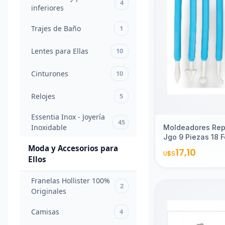
20
4
todas las
inferiores
ocasiones
Trajes de Baño
1
Pantalones
y prendas
Lentes para Ellas
10
4
inferiores
Cinturones
10
Trajes
de
1
Relojes
5
Agreg
Baño
Essentia Inox - Joyería
45
Lentes
Inoxidable
Moldeadores Rep
para
Jgo 9 Piezas 18 
10
Moda y Accesorios para
Ellas
17,10
U$S
Ellos
Cinturones
10
Franelas Hollister 100%
2
Originales
Relojes
5
Camisas
4
Essentia