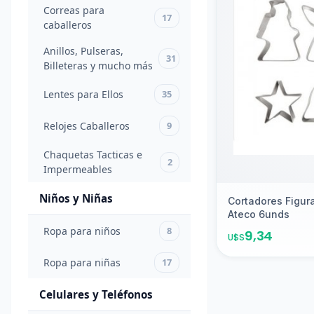
Inox -
Correas para
45
17
Joyería
caballeros
Inoxidable
Anillos, Pulseras,
31
Billeteras y mucho más
Moda
y
Lentes para Ellos
35
Accesorios
para
Relojes Caballeros
9
Ellos
Chaquetas Tacticas e
2
Impermeables
Franelas
Hollister
2
Niños y Niñas
Cortadores Figur
100%
Ateco 6unds
Originales
Ropa para niños
8
9,34
U$S
Camisas
4
Ropa para niñas
17
Correas
Celulares y Teléfonos
para
17
caballeros