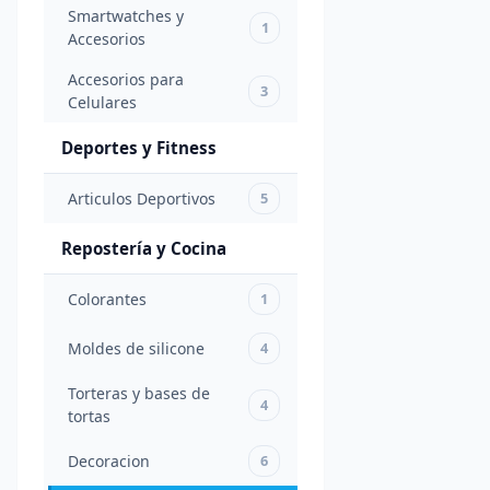
Smartwatches y
1
Accesorios
Anillos,
Pulseras,
Accesorios para
3
Billeteras
31
Celulares
y mucho
más
Deportes y Fitness
Lentes
Articulos Deportivos
5
para
35
Ellos
Repostería y Cocina
Relojes
9
Colorantes
1
Caballeros
Moldes de silicone
4
Chaquetas
Tacticas e
2
Torteras y bases de
Impermeables
4
tortas
Niños
Decoracion
6
y