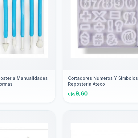
ar
osteria Manualidades
Cortadores Numeros Y Simbolos
Formas
Reposteria Ateco
9,60
U$S